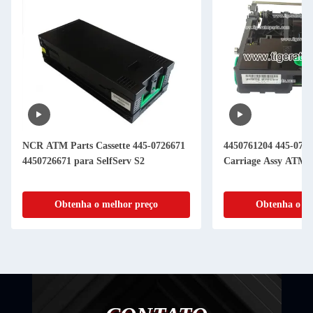
NCR ATM Parts Cassette 445-0726671
4450761204 445-076
4450726671 para SelfServ S2
Carriage Assy ATM 
Obtenha o melhor preço
Obtenha o me