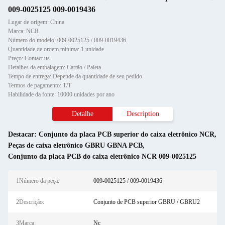
009-0025125 009-0019436
Lugar de origem: China
Marca: NCR
Número do modelo: 009-0025125 / 009-0019436
Quantidade de ordem mínima: 1 unidade
Preço: Contact us
Detalhes da embalagem: Cartão / Paleta
Tempo de entrega: Depende da quantidade de seu pedido
Termos de pagamento: T/T
Habilidade da fonte: 10000 unidades por ano
Detalhe
Description
Destacar:
Conjunto da placa PCB superior do caixa eletrônico NCR
,
Peças de caixa eletrônico GBRU GBNA PCB
,
Conjunto da placa PCB do caixa eletrônico NCR 009-0025125
1Número da peça:
009-0025125 / 009-0019436
2Descrição:
Conjunto de PCB superior GBRU / GBRU2
3Marca:
Nc