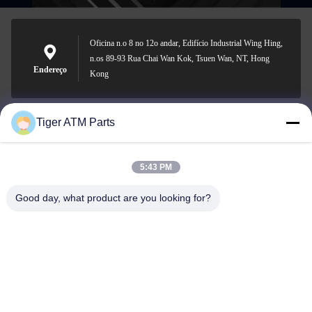
Oficina n.o 8 no 12o andar, Edifício Industrial Wing Hing,
n.os 89-93 Rua Chai Wan Kok, Tsuen Wan, NT, Hong
Endereço
Kong
Tiger ATM Parts
sales@atmpart.com.cn
E-mail
5:43 PM
Good day, what product are you looking for?
000-86-0756-5162218
Telefone