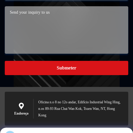
Submeter
Oficina n.o 8 no 12o andar, Edifício Industrial Wing Hing,
n.os 89-93 Rua Chai Wan Kok, Tsuen Wan, NT, Hong
Endereço
Kong