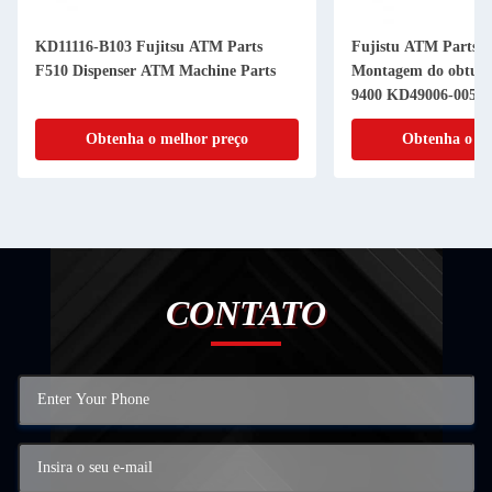
KD11116-B103 Fujitsu ATM Parts
Fujistu ATM Parts 
F510 Dispenser ATM Machine Parts
Montagem do obtura
9400 KD49006-0055
Obtenha o melhor preço
Obtenha o me
CONTATO