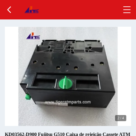
2
/
4
KD03562-D900 Fujitsu G510 Caixa de rejeição Cassete ATM