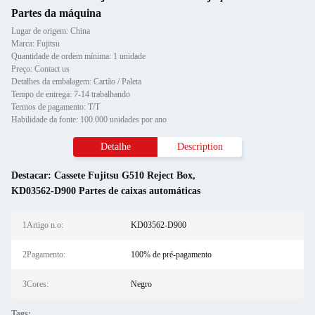
Partes da máquina
Lugar de origem: China
Marca: Fujitsu
Quantidade de ordem mínima: 1 unidade
Preço: Contact us
Detalhes da embalagem: Cartão / Paleta
Tempo de entrega: 7-14 trabalhando
Termos de pagamento: T/T
Habilidade da fonte: 100.000 unidades por ano
Detalhe
Description
Destacar:
Cassete Fujitsu G510 Reject Box
,
KD03562-D900 Partes de caixas automáticas
1Artigo n.o:
KD03562-D900
2Pagamento:
100% de pré-pagamento
3Cores:
Negro
Tags: