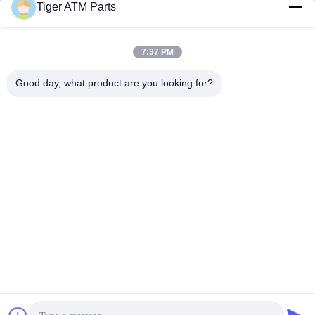
Tiger ATM Parts
sales@atmpart.com.cn
E-mail
7:37 PM
Good day, what product are you looking for?
000-86-0756-5162218
Telefone
Tiger Spare Parts Co., Ltd