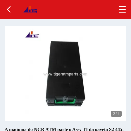
2
/
4
A máquina do NCR ATM parte o Assy TI da gaveta S2 445-