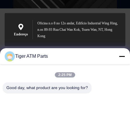
Oficina n.o 8 no 12o andar, Edifício Industrial Wing Hing,
n.os 89-93 Rua Chai Wan Kok, Tsuen Wan, NT, Hong
Endereço
Kong
Tiger ATM Parts
sales@atmpart.com.cn
E-mail
2:25 PM
Good day, what product are you looking for?
000-86-0756-5162218
Telefone