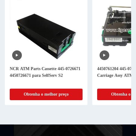
NCR ATM Parts Cassette 445-0726671
4450761204 445-076
4450726671 para SelfServ S2
Carriage Assy ATM 
Obtenha o melhor preço
Obtenha o me