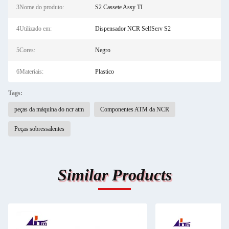
3Nome do produto:
S2 Cassete Assy TI
4Utilizado em:
Dispensador NCR SelfServ S2
5Cores:
Negro
6Materiais:
Plastico
Tags:
peças da máquina do ncr atm
Componentes ATM da NCR
Peças sobressalentes
Similar Products