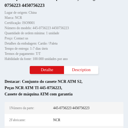
0756223 4450756223
Lugar de origem: China
Marca: NCR
Certificação: ISO9001
Número do modelo: 445-0756223 4450756223
Quantidade de ordem mínima: 1 unidade
Preço: Contact us
Detalhes da embalagem: Cartão / Paleta
Tempo de entrega: 1-7 dias úteis
Termos de pagamento: T/T
Habilidade da fonte: 100.000 unidades por ano
Detalhe
Description
Destacar:
Conjunto do cassete NCR ATM S2
,
Peças NCR ATM TI 445-0756223
,
Cassete de máquina ATM com garantia
1Número da parte:
445-0756223 4450756223
2Fabricante:
NCR