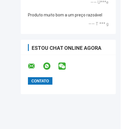
—— U***e
Produto muito bom a um preço razoável
—— T *** g
ESTOU CHAT ONLINE AGORA