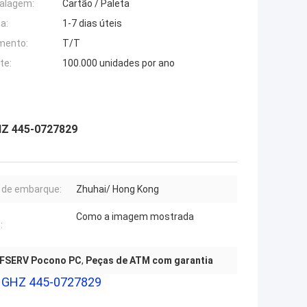
alagem:
Cartão / Paleta
a:
1-7 dias úteis
mento:
T/T
te:
100.000 unidades por ano
Z 445-0727829
 de embarque:
Zhuhai/ Hong Kong
Como a imagem mostrada
:
FSERV Pocono PC
,
Peças de ATM com garantia
1GHZ 445-0727829