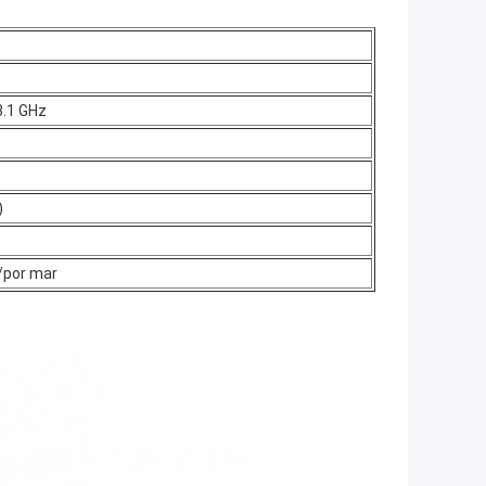
3.1 GHz
)
a/por mar