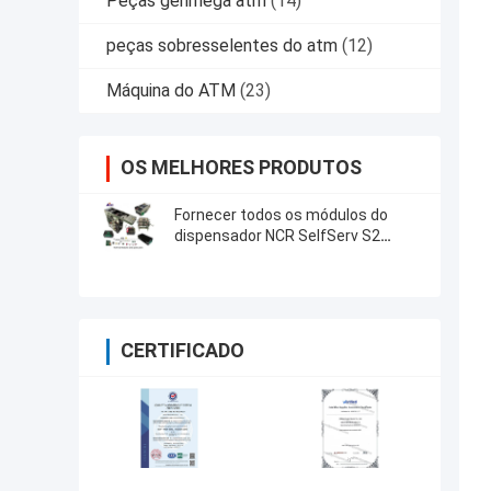
Peças genmega atm
(14)
peças sobresselentes do atm
(12)
Máquina do ATM
(23)
OS MELHORES PRODUTOS
Fornecer todos os módulos do
dispensador NCR SelfServ S2
Máquina ATM Peças
sobressalentes
CERTIFICADO