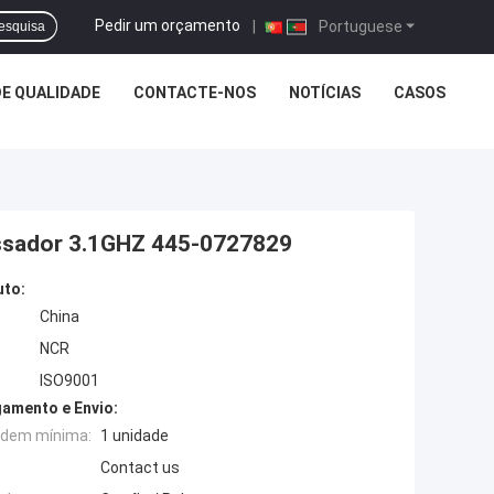
Pedir um orçamento
|
Portuguese
esquisa
E QUALIDADE
CONTACTE-NOS
NOTÍCIAS
CASOS
sador 3.1GHZ 445-0727829
uto:
China
NCR
ISO9001
amento e Envio:
rdem mínima:
1 unidade
Contact us