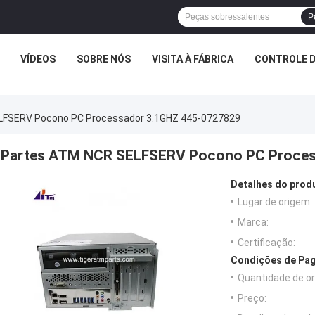
P
VÍDEOS
SOBRE NÓS
VISITA À FÁBRICA
CONTROLE D
LFSERV Pocono PC Processador 3.1GHZ 445-0727829
Partes ATM NCR SELFSERV Pocono PC Proces
Detalhes do prod
Lugar de origem:
Marca:
Certificação:
Condições de Pag
Quantidade de o
Preço: