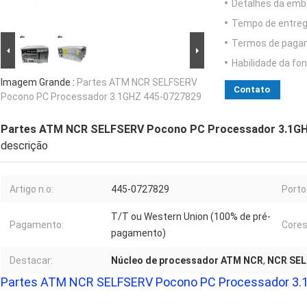
Detalhes da emb
Tempo de entreg
Termos de paga
Habilidade da fon
Imagem Grande :
Partes ATM NCR SELFSERV
Contato
Pocono PC Processador 3.1GHZ 445-0727829
Partes ATM NCR SELFSERV Pocono PC Processador 3.1GH
descrição
Artigo n.o:
445-0727829
Porto
T/T ou Western Union (100% de pré-
Pagamento:
Cores
pagamento)
Destacar:
Núcleo de processador ATM NCR
,
NCR SEL
Partes ATM NCR SELFSERV Pocono PC Processador 3.