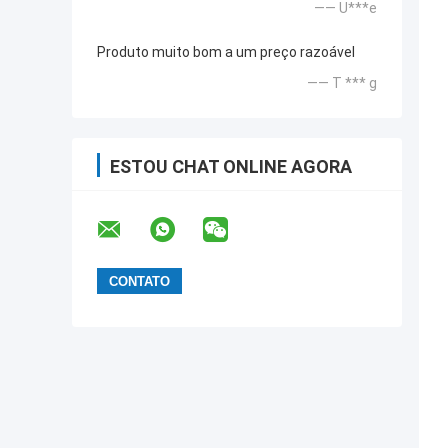
—— U***e
Produto muito bom a um preço razoável
—— T *** g
ESTOU CHAT ONLINE AGORA