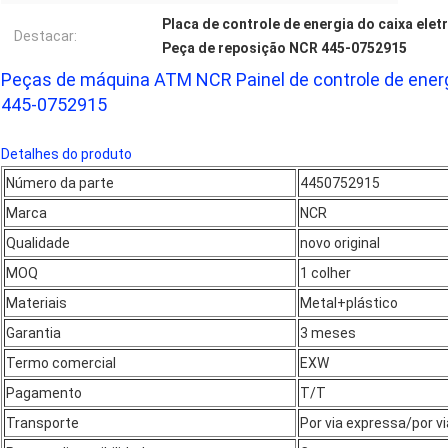
Placa de controle de energia do caixa ele
Destacar:
Peça de reposição NCR 445-0752915
Peças de máquina ATM NCR Painel de controle de ener
445-0752915
Detalhes do produto
Número da parte
4450752915
Marca
NCR
Qualidade
novo original
MOQ
1 colher
Materiais
Metal+plástico
Garantia
3 meses
Termo comercial
EXW
Pagamento
T/T
Transporte
Por via expressa/por v