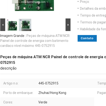
Preço:
Detalhes da emb
Tempo de entreg
Termos de paga
Habilidade da fon
Imagem Grande :
Peças de máquina ATM NCR
Contato
Painel de controle de energia com batimento
cardíaco nível máximo 445-0752915
Peças de máquina ATM NCR Painel de controle de energia 
0752915
descrição
Artigo n.o:
445-0752915
Temp
Porto de embarque:
Zhuhai/Hong Kong
Paga
Cores:
Verde