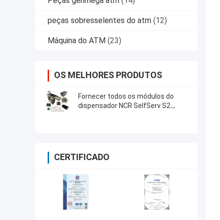
Peças genmega atm
(14)
peças sobresselentes do atm
(12)
Máquina do ATM
(23)
OS MELHORES PRODUTOS
Fornecer todos os módulos do
dispensador NCR SelfServ S2
Máquina ATM Peças
sobressalentes
CERTIFICADO