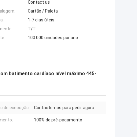
Contact us
alagem:
Cartão / Paleta
a:
1-7 dias úteis
mento:
T/T
te:
100.000 unidades por ano
com batimento cardíaco nível máximo 445-
o de execução:
Contacte-nos para pedir agora
mento:
100% de pré-pagamento