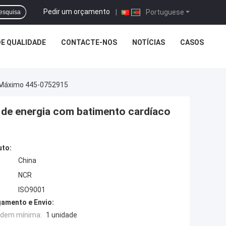
Pedir um orçamento
|
Portuguese
esquisa
E QUALIDADE
CONTACTE-NOS
NOTÍCIAS
CASOS
l Máximo 445-0752915
 de energia com batimento cardíaco
uto:
China
NCR
ISO9001
amento e Envio:
rdem mínima:
1 unidade