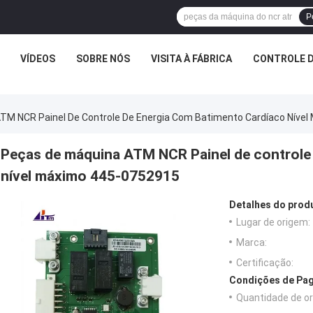
P
VÍDEOS
SOBRE NÓS
VISITA À FÁBRICA
CONTROLE D
TM NCR Painel De Controle De Energia Com Batimento Cardíaco Níve
Peças de máquina ATM NCR Painel de controle
nível máximo 445-0752915
Detalhes do prod
Lugar de origem:
Marca:
Certificação:
Condições de Pag
Quantidade de o