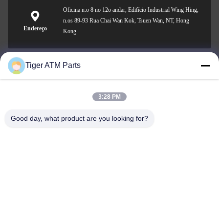
Oficina n.o 8 no 12o andar, Edifício Industrial Wing Hing,
n.os 89-93 Rua Chai Wan Kok, Tsuen Wan, NT, Hong
Endereço
Kong
Tiger ATM Parts
sales@atmpart.com.cn
E-mail
3:28 PM
Good day, what product are you looking for?
000-86-0756-5162218
Telefone
Tiger Spare Parts Co., Ltd