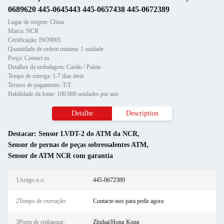
0689620 445-0645443 445-0657438 445-0672389
Lugar de origem: China
Marca: NCR
Certificação: ISO9001
Quantidade de ordem mínima: 1 unidade
Preço: Contact us
Detalhes da embalagem: Cartão / Paleta
Tempo de entrega: 1-7 dias úteis
Termos de pagamento: T/T
Habilidade da fonte: 100.000 unidades por ano
Detalhe
Description
Destacar:
Sensor LVDT-2 do ATM da NCR
,
Sensor de pernas de peças sobressalentes ATM
,
Sensor de ATM NCR com garantia
1Artigo n.o:
445-0672389
2Tempo de execução:
Contacte-nos para pedir agora
3Porto de embarque:
Zhuhai/Hong Kong