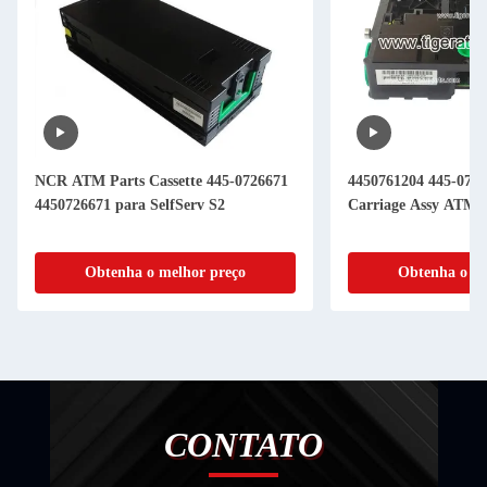
NCR ATM Parts Cassette 445-0726671
4450761204 445-076
4450726671 para SelfServ S2
Carriage Assy ATM 
Obtenha o melhor preço
Obtenha o me
CONTATO